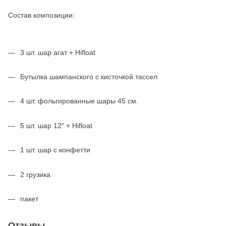
Состав композиции:
3 шт. шар агат + Hifloat
Бутылка шампанского с кисточкой тассел
4 шт. фольгированные шары 45 см.
5 шт. шар 12" + Hifloat
1 шт. шар с конфетти
2 грузика
пакет
Отзывы