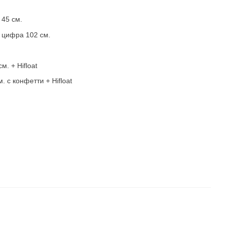
 45 см.
 цифра 102 см.
м. + Hifloat
. с конфетти + Hifloat