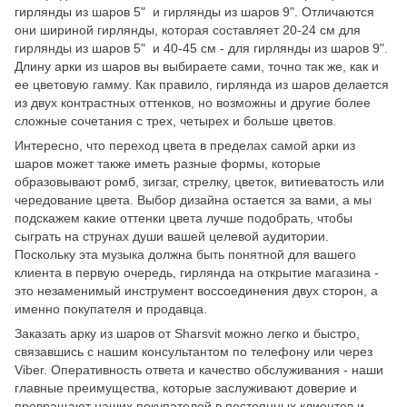
гирлянды из шаров 5" и гирлянды из шаров 9". Отличаются
они шириной гирлянды, которая составляет 20-24 см для
гирлянды из шаров 5" и 40-45 см - для гирлянды из шаров 9".
Длину арки из шаров вы выбираете сами, точно так же, как и
ее цветовую гамму. Как правило, гирлянда из шаров делается
из двух контрастных оттенков, но возможны и другие более
сложные сочетания с трех, четырех и больше цветов.
Интересно, что переход цвета в пределах самой арки из
шаров может также иметь разные формы, которые
образовывают ромб, зигзаг, стрелку, цветок, витиеватость или
чередование цвета. Выбор дизайна остается за вами, а мы
подскажем какие оттенки цвета лучше подобрать, чтобы
сыграть на струнах души вашей целевой аудитории.
Поскольку эта музыка должна быть понятной для вашего
клиента в первую очередь, гирлянда на открытие магазина -
это незаменимый инструмент воссоединения двух сторон, а
именно покупателя и продавца.
Заказать арку из шаров от Sharsvit можно легко и быстро,
связавшись с нашим консультантом по телефону или через
Viber. Оперативность ответа и качество обслуживания - наши
главные преимущества, которые заслуживают доверие и
превращают наших покупателей в постоянных клиентов и