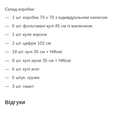
Склад коробки:
1 шт. коробка 70 х 70 з індивідуальним написом
6 шт. фольговані кулі 45 см із малюнком
1 шт. куля корона
2 шт. цифри 102 см
18 шт. кулі 35 см + Hifloat
8 шт. кулі хром 35 см + Hifloat
6 шт. кулі агат
5 штук. грузик
3 шт. пакет
Відгуки