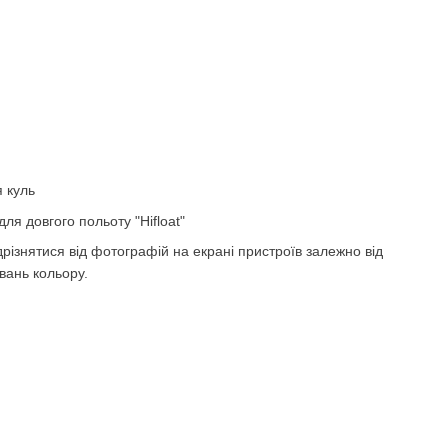
 куль
для довгого польоту "Hifloat"
ідрізнятися від фотографій на екрані пристроїв залежно від
вань кольору.