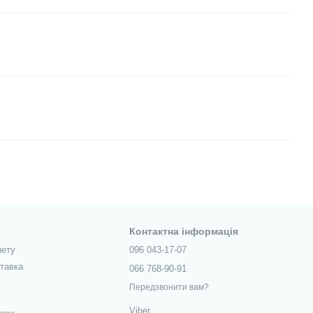
Контактна інформація
нету
096 043-17-07
ставка
066 768-90-91
Передзвонити вам?
Viber