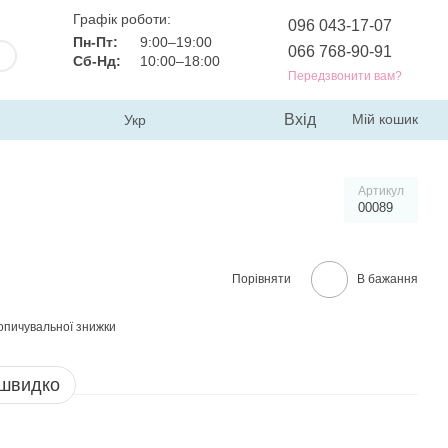
Графік роботи:
096 043-17-07
Пн-Пт:
9:00–19:00
066 768-90-91
Сб-Нд:
10:00–18:00
Передзвонити вам?
Вхід
Мій кошик
Укр
Артикул
00089
Порівняти
В бажання
опичувальної знижки
 швидко