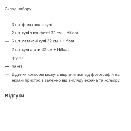
Склад набору:
3 шт. фольговані кулі
2 шт. кулі з конфетті 32 см + Hifloat
6 шт. латексні кулі 32 см + Hifloat
2 шт. кулі агати 32 см + Hifloat
грузик
пакет
Відтінки кольорів можуть відрізнятися від фотографій на
екрані пристроїв залежно від вигляду екрана та кольору.
Відгуки