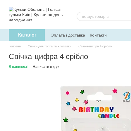
Перейти до основного контенту
Каталог
Оплата і доставка
Контакти
Головна
Свічки для торта та хлопавки
Свічка-цифра 4 срібло
Свічка-цифра 4 срібло
В наявності
Написати відгук