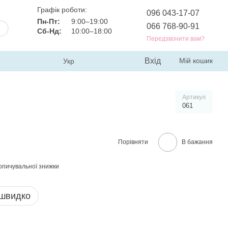
Графік роботи:
096 043-17-07
Пн-Пт:
9:00–19:00
066 768-90-91
Сб-Нд:
10:00–18:00
Передзвонити вам?
Вхід
Мій кошик
Укр
Артикул
061
Порівняти
В бажання
опичувальної знижки
 швидко