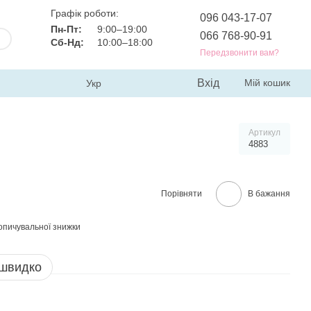
Графік роботи:
096 043-17-07
Пн-Пт:
9:00–19:00
066 768-90-91
Сб-Нд:
10:00–18:00
Передзвонити вам?
Вхід
Мій кошик
Укр
Артикул
4883
Порівняти
В бажання
опичувальної знижки
 швидко