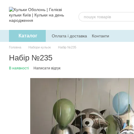
Перейти до основного контенту
Каталог
Оплата і доставка
Контакти
Головна
Набори кульок
Набір №235
Набір №235
В наявності
Написати відгук