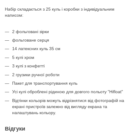
Набір складається з 25 куль і коробки з індивідуальним
написом:
2 фольговані зірки
фольговане серця
14 латексних куль 35 см
5 кулі хром
3 кулі з конфетті
2 грузики ручної роботи
Пакет для транспортування куль
Усі кулі оброблені рідиною для довгого польоту "Hifloat"
Відтінки кольорів можуть відрізнятися від фотографій на
екрані пристроїв залежно від вигляду екрана та
налаштувань кольору.
Відгуки