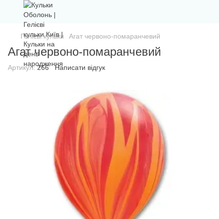
Гелієві кульки
Агат червоно-помаранчевий
Агат червоно-помаранчевий
Артикул:
266
Написати відгук