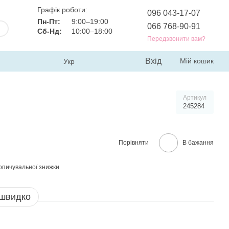
Графік роботи:
096 043-17-07
Пн-Пт:
9:00–19:00
066 768-90-91
Сб-Нд:
10:00–18:00
Передзвонити вам?
Вхід
Мій кошик
Укр
Артикул
245284
Порівняти
В бажання
опичувальної знижки
 швидко