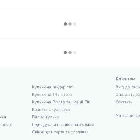
Клієнтам
Кульки на гендер паті
Вхід до кабі
Кульки на 14 лютого
Оплата і до
Кульки на Різдво та Новий Рік
Контакти
Коробки з кульками
Ми в соцмер
ння
Великі кульки
гового
Індивідуальні написи на кульках
Свічки для торта та хлопавки