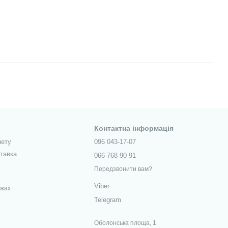
Контактна інформація
нету
096 043-17-07
ставка
066 768-90-91
Передзвонити вам?
Viber
ежах
Telegram
Оболонська площа, 1