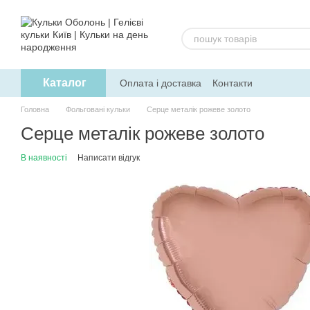
Перейти до основного контенту
Каталог
Оплата і доставка
Контакти
Головна
Фольговані кульки
Серце металік рожеве золото
Серце металік рожеве золото
В наявності
Написати відгук