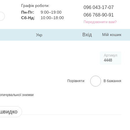
Графік роботи:
096 043-17-07
Пн-Пт:
9:00–19:00
066 768-90-91
Сб-Нд:
10:00–18:00
Передзвонити вам?
Вхід
Мій кошик
Укр
Артикул
4448
Порівняти
В бажання
опичувальної знижки
 швидко