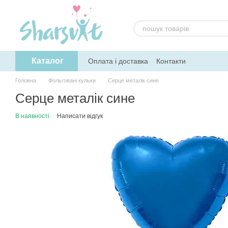
Перейти до основного контенту
Каталог
Оплата і доставка
Контакти
Головна
Фольговані кульки
Серце металік сине
Серце металік сине
В наявності
Написати відгук