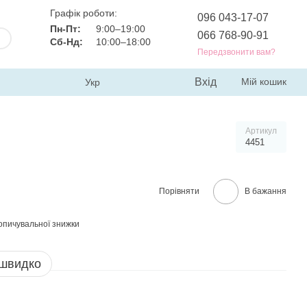
Графік роботи:
096 043-17-07
Пн-Пт:
9:00–19:00
066 768-90-91
Сб-Нд:
10:00–18:00
Передзвонити вам?
Вхід
Мій кошик
Укр
Артикул
4451
Порівняти
В бажання
опичувальної знижки
 швидко