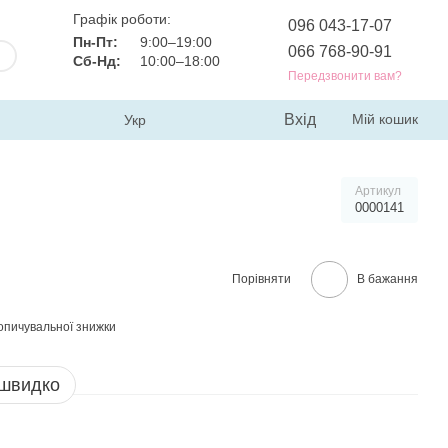
Графік роботи:
096 043-17-07
Пн-Пт:
9:00–19:00
066 768-90-91
Сб-Нд:
10:00–18:00
Передзвонити вам?
Вхід
Мій кошик
Укр
Артикул
0000141
Порівняти
В бажання
опичувальної знижки
 швидко