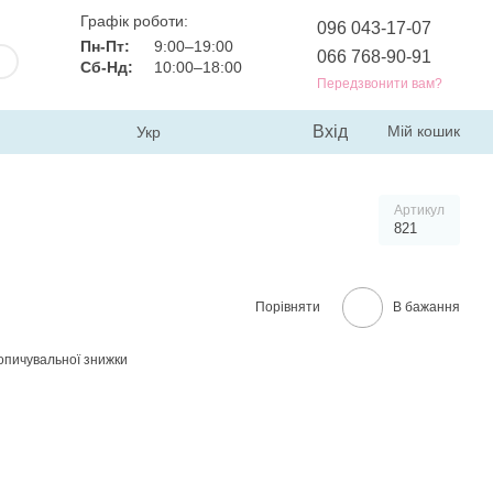
Графік роботи:
096 043-17-07
Пн-Пт:
9:00–19:00
066 768-90-91
Сб-Нд:
10:00–18:00
Передзвонити вам?
Вхід
Мій кошик
Укр
Артикул
821
Порівняти
В бажання
опичувальної знижки