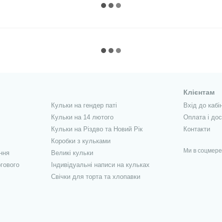
Клієнтам
Кульки на гендер паті
Вхід до кабі
Кульки на 14 лютого
Оплата і до
Кульки на Різдво та Новий Рік
Контакти
Коробки з кульками
Ми в соцмер
ння
Великі кульки
гового
Індивідуальні написи на кульках
Свічки для торта та хлопавки