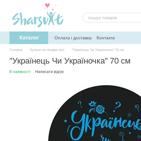
Перейти до основного контенту
Каталог
Оплата і доставка
Контакти
Головна
Кульки на гендер паті
"Українець Чи Україночка" 70 см
"Українець Чи Україночка" 70 см
В наявності
Написати відгук