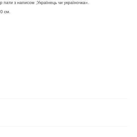
р пати з написом ;Українець чи україночка».
0 см.