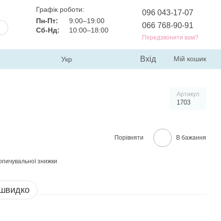
Графік роботи:
096 043-17-07
Пн-Пт:
9:00–19:00
066 768-90-91
Сб-Нд:
10:00–18:00
Передзвонити вам?
Вхід
Мій кошик
Укр
Артикул
1703
Порівняти
В бажання
опичувальної знижки
 швидко