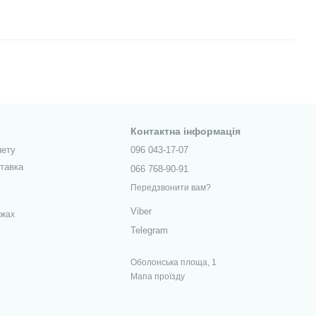
Контактна інформація
нету
096 043-17-07
ставка
066 768-90-91
Передзвонити вам?
Viber
ежах
Telegram
Оболонська площа, 1
Мапа проїзду