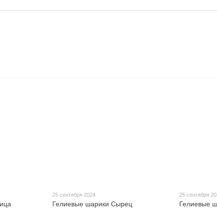
25 сентября 2024
25 сентября 2
ица
Гелиевые шарики Сырец
Гелиевые ш