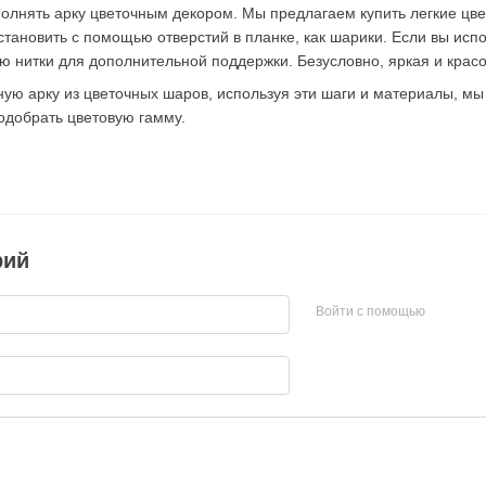
олнять арку цветочным декором. Мы предлагаем купить легкие цв
становить с помощью отверстий в планке, как шарики. Если вы исп
ю нитки для дополнительной поддержки. Безусловно, яркая и крас
ную арку из цветочных шаров, используя эти шаги и материалы, м
одобрать цветовую гамму.
рий
Войти с помощью