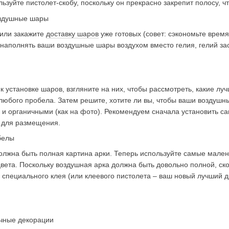
льзуйте пистолет-скобу, поскольку он прекрасно закрепит полосу,
оздушные шары
или закажите
доставку шаров
уже готовых (совет: сэкономьте время
наполнять ваши воздушные шары воздухом вместо гелия, гелий заст
 к установке шаров, взгляните на них, чтобы рассмотреть, какие лу
любого пробела. Затем решите, хотите ли вы, чтобы ваши воздушн
 и органичными (как на фото). Рекомендуем сначала установить с
 для размещения.
белы
олжна быть полная картина арки. Теперь используйте самые мале
вета. Поскольку воздушная арка должна быть довольно полной, ско
пециального клея (или клеевого пистолета – ваш новый лучший др
очные декорации