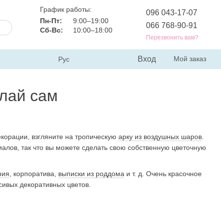
График работы:
096 043-17-07
Пн-Пт:
9:00–19:00
066 768-90-91
Сб-Вс:
10:00–18:00
Перезвонить вам?
Вход
Мой заказ
Рус
елай сам
корации, взгляните на тропическую
арку из воздушных шаров
.
иалов, так что вы можете сделать свою собственную цветочную
ния
, корпоратива,
выписки из роддома
и т. д. Очень красочное
сивых декоративных цветов.