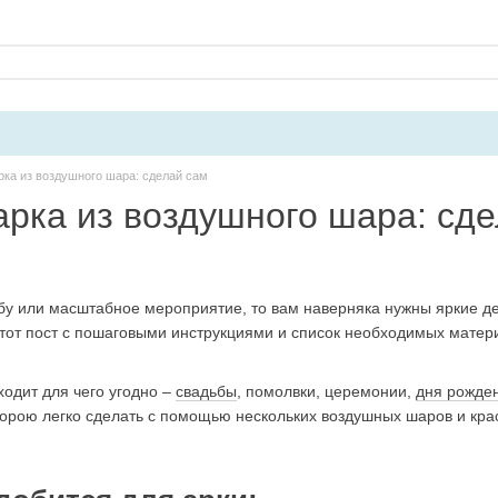
рка из воздушного шара: сделай сам
арка из воздушного шара: сд
бу или масштабное мероприятие, то вам наверняка нужны яркие де
этот пост с пошаговыми инструкциями и список необходимых матер
ходит для чего угодно –
свадьбы
, помолвки, церемонии,
дня рожде
торою легко сделать с помощью нескольких воздушных шаров и кра