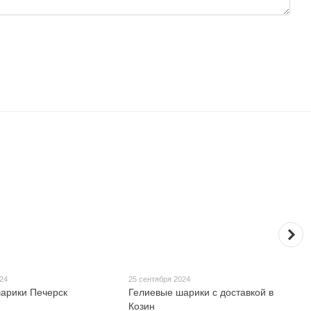
024
25 сентября 2024
арики Печерск
Гелиевые шарики c доставкой в
Козин