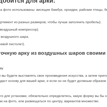
добится для арки:
а фото использованы: висящие бамбук, орхидеи, райские птицы, б
тимент из разных размеров, чтобы лучше заполнить пробелы).
 воздушный компрессор).
 воздушного шара.
евой пистолет).
еточную арку из воздушных шаров своими
ву
 вы будете выставлять свое произведения искусства, а затем приг
оздаст основу для вашей арки, и если он не будет должным образо
его для установки, обязательно определитесь, какую форму вы бы 
как на фото, или размещаться по центру, вариантов множество.